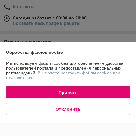
Контакты
Сегодня работает с 09:00 до 20:00
Показать весь график работы
Отзывы о магазине
Обработка файлов cookie
У компании пока нет отзывов, добавьте первый
Мы используем файлы cookies для обеспечения удобства
пользователей портала и предоставления персональных
О нас
рекомендаций.
Вы можете настроить файлы cookies или
отключить их.
Контакты
Принять
Доставка и оплата
Отклонить
График работы
Полная версия сайта