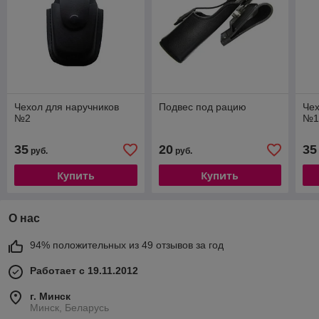
Чехол для наручников
Подвес под рацию
Чех
№2
№
35
20
35
руб.
руб.
Купить
Купить
О нас
94% положительных из 49 отзывов за год
Работает с 19.11.2012
г. Минск
Минск, Беларусь