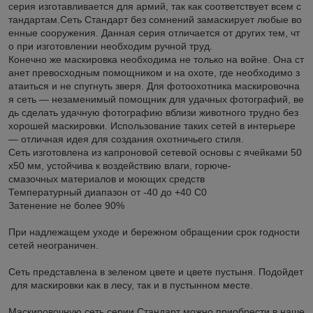
серия изготавливается для армий, так как соответствует всем с
тандартам.Сеть Стандарт без сомнений замаскирует любые во
енные сооружения. Данная серия отличается от других тем, чт
о при изготовлении необходим ручной труд.
Конечно же маскировка необходима не только на войне. Она ст
анет превосходным помощником и на охоте, где необходимо з
атаиться и не спугнуть зверя. Для фотоохотника маскировочна
я сеть — незаменимый помощник для удачных фотографий, ве
дь сделать удачную фотографию вблизи животного трудно без
хорошей маскировки. Использование таких сетей в интерьере
— отличная идея для создания охотничьего стиля.
Сеть изготовлена из капроновой сетевой основы с ячейками 50
х50 мм, устойчива к воздействию влаги, горюче-
смазочных материалов и моющих средств
Температурный диапазон от -40 до +40 C0
Затенение не более 90%
При надлежащем уходе и бережном обращении срок годности
сетей неограничен.
Сеть представлена в зеленом цвете и цвете пустыня. Подойдет
для маскировки как в лесу, так и в пустынном месте.
Маскировочную сеть серии Стандарт можно приобрести в наше