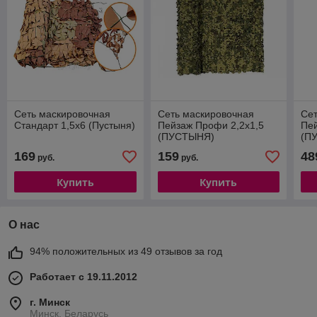
Сеть маскировочная
Сеть маскировочная
Сет
Стандарт 1,5х6 (Пустыня)
Пейзаж Профи 2,2х1,5
Пе
(ПУСТЫНЯ)
(П
169
159
48
руб.
руб.
Купить
Купить
О нас
94% положительных из 49 отзывов за год
Работает с 19.11.2012
г. Минск
Минск, Беларусь