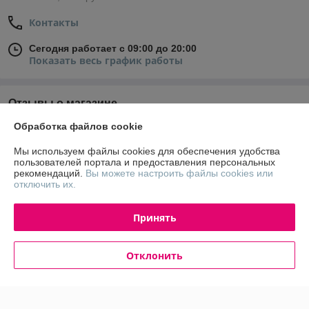
Контакты
Сегодня работает с 09:00 до 20:00
Показать весь график работы
Отзывы о магазине
Обработка файлов cookie
У компании пока нет отзывов, добавьте первый
Мы используем файлы cookies для обеспечения удобства
пользователей портала и предоставления персональных
О нас
рекомендаций.
Вы можете настроить файлы cookies или
отключить их.
Контакты
Принять
Доставка и оплата
Отклонить
График работы
Полная версия сайта