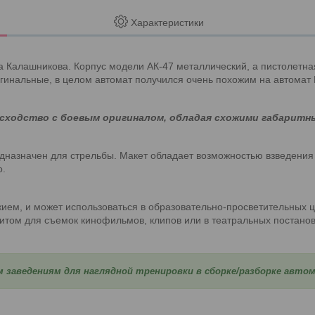
Характеристики
 Калашникова. Корпус модели АК-47 металлический, а пистолетная
гинальные, в целом автомат получился очень похожим на автомат
сходство с боевым оригиналом, обладая схожими габаритны
едназначен для стрельбы. Макет обладает возможностью взведения
о.
ием, и может использоваться в образовательно-просветительных ц
итом для съемок кинофильмов, клипов или в театральных постанов
м заведениям для наглядной тренировки в сборке/разборке авто