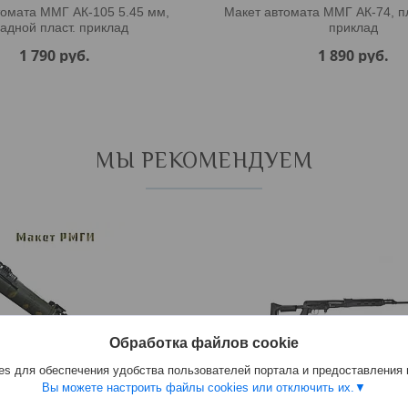
томата ММГ АК-105 5.45 мм,
Макет автомата ММГ АК-74, пл
ладной пласт. приклад
приклад
1 790
руб.
1 890
руб.
МЫ РЕКОМЕНДУЕМ
Обработка файлов cookie
s для обеспечения удобства пользователей портала и предоставления
Вы можете настроить файлы cookies или отключить их.