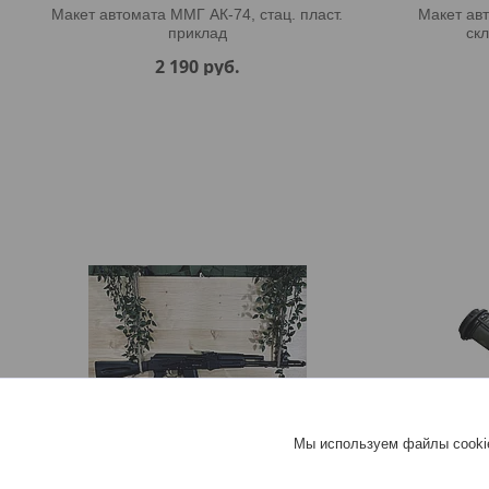
Макет автомата ММГ АК-74, стац. пласт.
Макет ав
приклад
ск
2 190
руб.
Мы используем файлы cookie