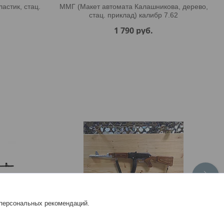
астик, стац.
ММГ (Макет автомата Калашникова, дерево,
стац. приклад) калибр 7.62
1 790
руб.
 персональных рекомендаций.