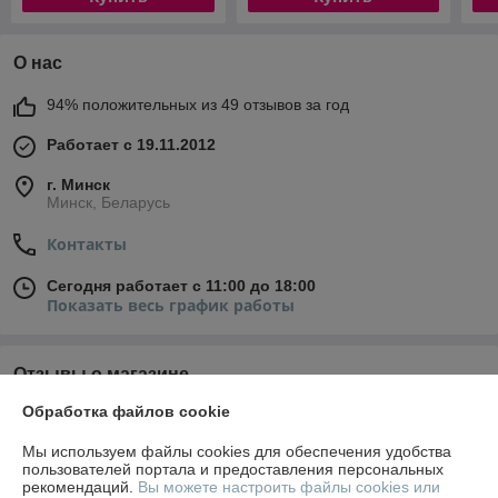
О нас
94% положительных из 49 отзывов за год
Работает с 19.11.2012
г. Минск
Минск, Беларусь
Контакты
Сегодня работает с 11:00 до 18:00
Показать весь график работы
Отзывы о магазине
Обработка файлов cookie
У компании пока нет отзывов, добавьте первый
Мы используем файлы cookies для обеспечения удобства
пользователей портала и предоставления персональных
О нас
рекомендаций.
Вы можете настроить файлы cookies или