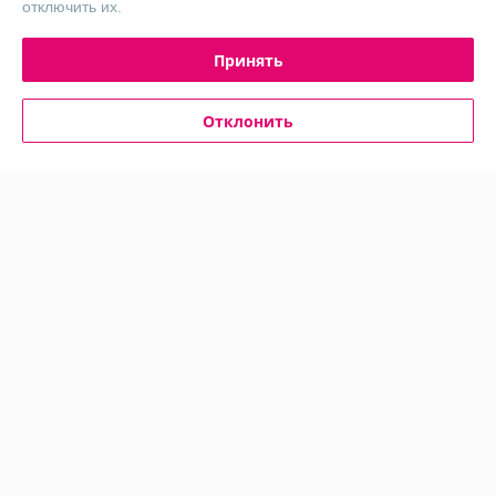
отключить их.
Контакты
Принять
Доставка и оплата
Отклонить
График работы
Полная версия сайта
Политика обработки cookies
Сайт создан на платформе Deal.by
Информация для покупателя
Юридическое лицо:
Общество с ограниченно ответственностью
"Агнакс Техно"
ул. А. Вышелесского, дом 15, ком. 15
Регистрационный номер ЕГР: 193791250