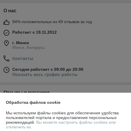
О нас
94% положительных из 49 отзывов за год
Работает с 19.11.2012
г. Минск
Минск, Беларусь
Контакты
Сегодня работает с 09:00 до 20:00
Показать весь график работы
Отзывы о магазине
Обработка файлов cookie
У компании пока нет отзывов, добавьте первый
Мы используем файлы cookies для обеспечения удобства
пользователей портала и предоставления персональных
О нас
рекомендаций.
Вы можете настроить файлы cookies или
отключить их.